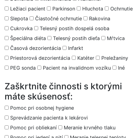
Ležiaci pacient
Parkinson
Hluchota
Ochrnutie
Slepota
Čiastočné ochrnutie
Rakovina
Cukrovka
Telesný postih dospelá osoba
Špeciálna diéta
Telesný postih dieťa
Mŕtvica
Časová dezorientácia
Infarkt
Priestorová dezorientácia
Katéter
Preležaniny
PEG sonda
Pacient na invalidnom vozíku
Iné
Zaškrtnite činnosti s ktorými
máte skúsenosť:
Pomoc pri osobnej hygiene
Sprevádzanie pacienta k lekárovi
Pomoc pri obliekaní
Meranie krvného tlaku
Pomoc pri jedení a pití
Meranie telesnej teploty