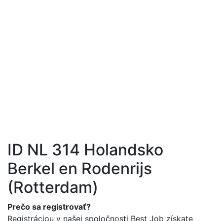
 Job s.r.o. | Práca
hraničí
+421 905 101 221
info@best-job.sk
ID NL 314 Holandsko
Berkel en Rodenrijs
(Rotterdam)
Prečo sa registrovať?
Registráciou v našej spoločnosti Best Job získate