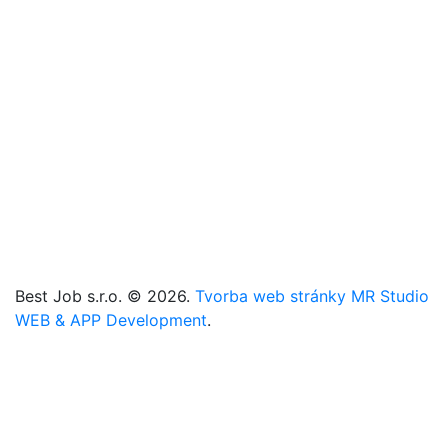
Úvod
Pracovné ponuky
Referencie
Registrácia
Kontakt
Cookies
Zmeniť cookies nastavenia
+421 905 101 221
+421 907 666 225
info@best-job.sk
bestjob.sk
Best Job s.r.o. © 2026.
Tvorba web stránky MR Studio
WEB & APP Development
.